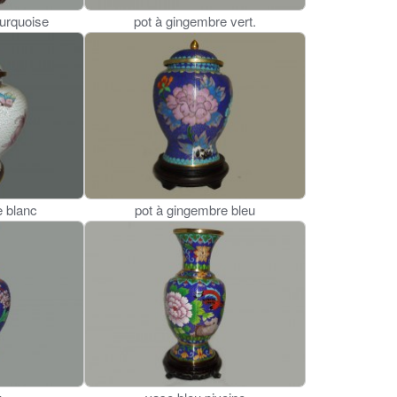
turquoise
pot à gingembre vert.
e blanc
pot à gingembre bleu