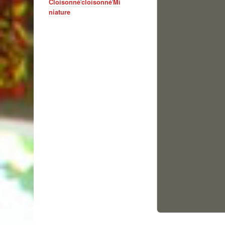
'
'
Cloisonné
cloisonné
Mi
niature