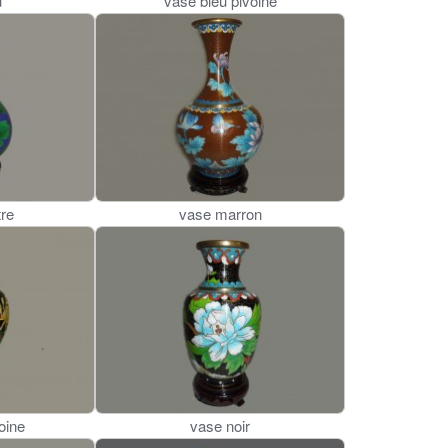
u
vase bleu pivoine
tre
vase marron
oine
vase noir