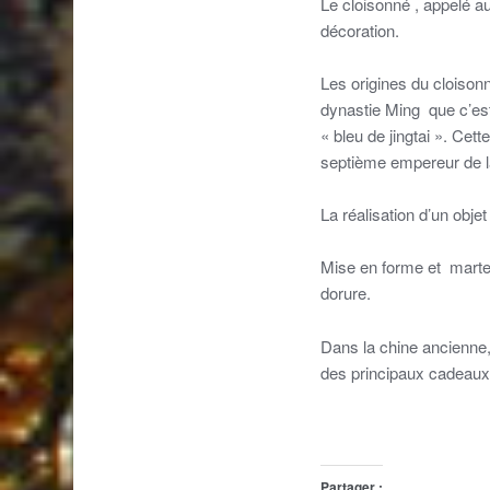
Le cloisonné , appelé au
décoration.
Les origines du cloison
dynastie Ming que c’est 
« bleu de jingtai ». Cet
septième empereur de l
La réalisation d’un obj
Mise en forme et martel
dorure.
Dans la chine ancienne, 
des principaux cadeaux 
Partager :