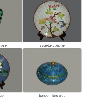
 rose
assiette blanche
eue
bonbonnière bleu