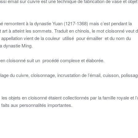
ssi émail sur cuivre est une technique de fabrication de vase et objet
né remontent à la dynastie Yuan (1217-1368) mais c’est pendant la
art à atteint les sommets. Traduit en chinois, le mot cloisonné veut d
te appellation vient de la couleur utilisé pour émailler et du nom du
a dynastie Ming.
et en cloisonné suit un procédé complexe et élaborée.
age du cuivre, cloisonnage, incrustation de l’émail, cuisson, polissag
les objets en cloisonné étaient collectionnés par la famille royale et l
faits aux personnalités importantes.