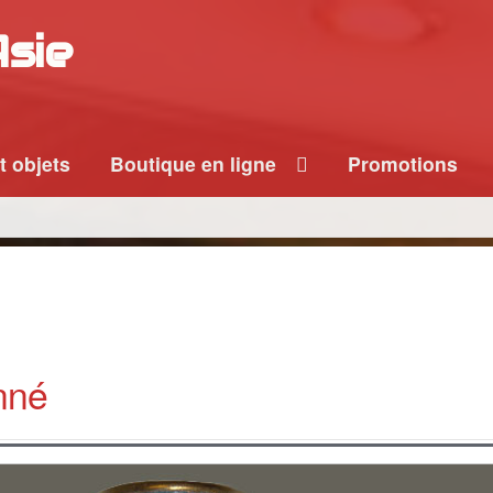
Asie
t objets
Boutique en ligne
Promotions
nné