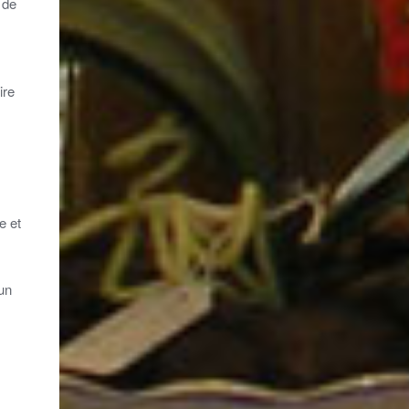
 de
ire
e et
’un