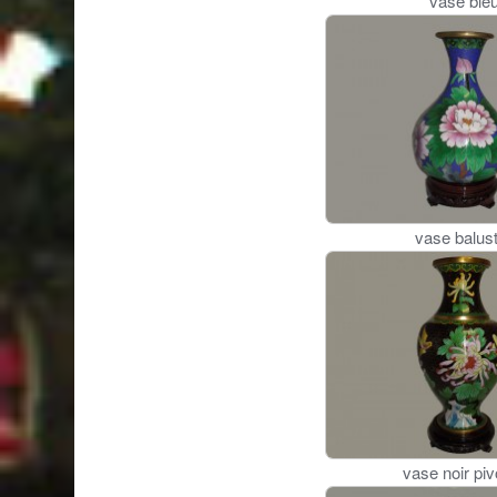
vase ble
vase balus
vase noir piv