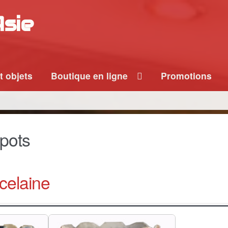
Asie
t objets
Boutique en ligne
Promotions
epots
celaine